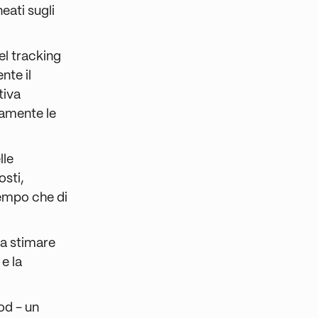
eati sugli
del tracking
nte il
tiva
damente le
lle
osti,
tempo che di
a a stimare
 e la
od - un