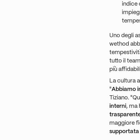
indice 
impieg
tempes
Uno degli a
wethod abbia
tempestività
tutto il te
più affidabi
La cultura 
"
Abbiamo in
Tiziano. "Q
interni
, ma
trasparent
maggiore fi
supportata 