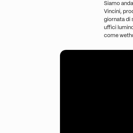
Siamo andat
Vincini, pro
giornata di 
uffici lumi
come wethod