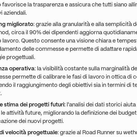
favorisce la trasparenza e assicura che tutti siano allin
vi aziendali.
ng migliorato
: grazie alla granularità e alla semplicità 
hod, circa il 90% dei dipendenti aggiorna quotidianame
o lavoro. Questo consente una visione chiara e tempes
ndamento delle commesse e permette di adattare rapi
ie progettuali.
enza operativa
: la visibilità costante sulla marginalità de
e permette di calibrare le fasi di lavoro in ottica di c
ndo il raggiungimento degli obiettivi sia in termini di 
.
e stima dei progetti futuri:
l'analisi dei dati storici aiut
le attività future, migliorando la definizione dei budget
cazione dei nuovi progetti.
di velocità progettuale
: grazie al Road Runner su weth