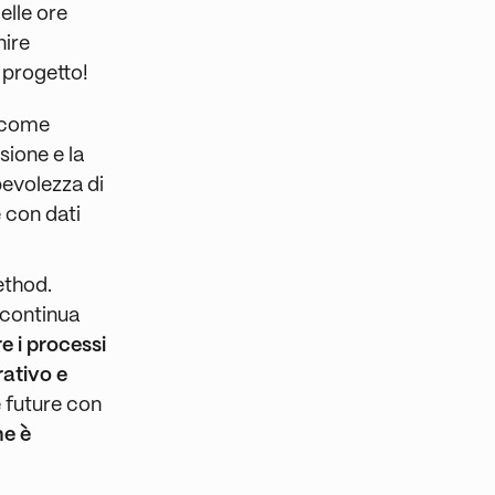
elle ore
nire
 progetto!
è come
sione e la
pevolezza di
 con dati
ethod.
 continua
e i processi
rativo e
e future con
ne è