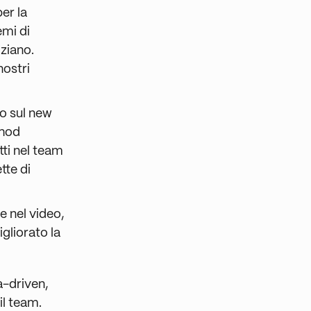
er la
emi di
iziano.
nostri
to sul new
thod
tti nel team
tte di
e nel video,
gliorato la
a-driven,
il team.