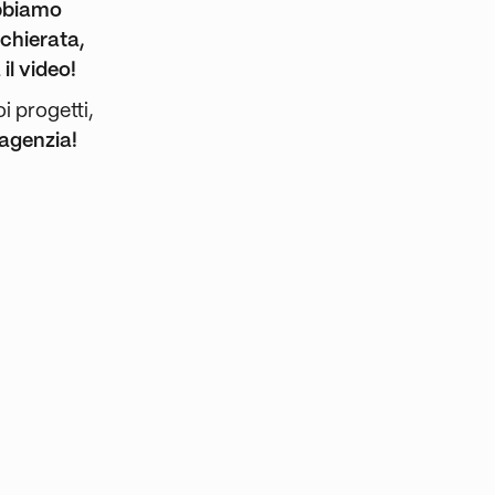
bbiamo
cchierata,
 il video!
i progetti,
 agenzia!