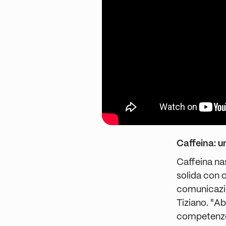
Caffeina: u
Caffeina nas
solida con 
comunicazio
Tiziano. "A
competenze t