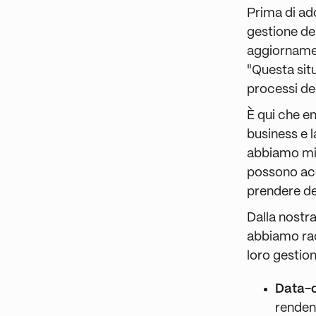
Prima di ado
gestione de
aggiornament
"Questa sit
processi dec
È qui che e
business e 
abbiamo migl
possono acc
prendere de
Dalla nostr
abbiamo rac
loro gestio
Data-d
rendend