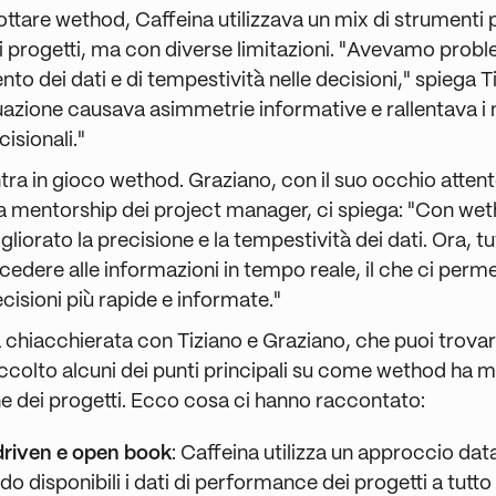
ttare wethod, Caffeina utilizzava un mix di strumenti p
i progetti, ma con diverse limitazioni. "Avevamo probl
o dei dati e di tempestività nelle decisioni," spiega T
uazione causava asimmetrie informative e rallentava i 
isionali."
ntra in gioco wethod. Graziano, con il suo occhio atten
la mentorship dei project manager, ci spiega: "Con we
iorato la precisione e la tempestività dei dati. Ora, tu
edere alle informazioni in tempo reale, il che ci perme
cisioni più rapide e informate."
a chiacchierata con Tiziano e Graziano, che puoi trovar
colto alcuni dei punti principali su come wethod ha mi
ne dei progetti. Ecco cosa ci hanno raccontato:
riven e open book
: Caffeina utilizza un approccio dat
o disponibili i dati di performance dei progetti a tutto 