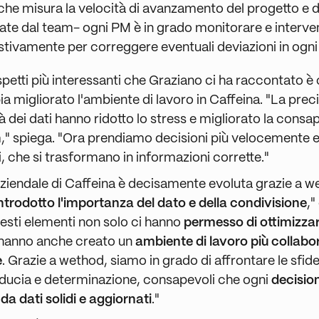
che misura la velocità di avanzamento del progetto e d
ate dal team- ogni PM è in grado monitorare e interve
tivamente per correggere eventuali deviazioni in ogni
spetti più interessanti che Graziano ci ha raccontato 
 migliorato l'ambiente di lavoro in Caffeina. "La preci
 dei dati hanno ridotto lo stress e migliorato la consa
am," spiega. "Ora prendiamo decisioni più velocemente e
li, che si trasformano in informazioni corrette."
aziendale di Caffeina è decisamente evoluta grazie a w
trodotto l'importanza del dato e della condivisione
,"
uesti elementi non solo ci hanno
permesso di ottimizzar
 hanno anche creato un
ambiente di lavoro più collabo
e
. Grazie a wethod, siamo in grado di affrontare le sfid
ducia e determinazione, consapevoli che ogni
decisio
da dati solidi e aggiornati
."