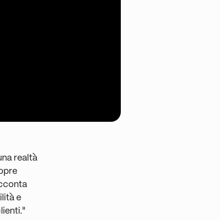
una realtà
copre
acconta
lità e
ienti."