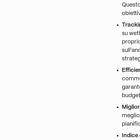
Questo 
obietti
Tracki
su wet
propri
sull'a
strateg
Effici
commess
garante
budget
Miglior
meglio 
pianifi
Indice 