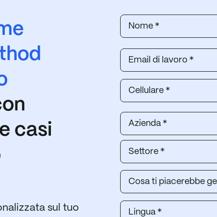
me
ethod
o
con
e casi
o
nalizzata sul tuo