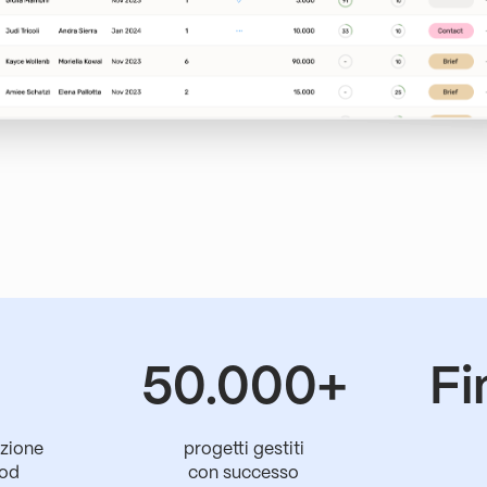
50.000+
Fi
azione
progetti gestiti
hod
con successo