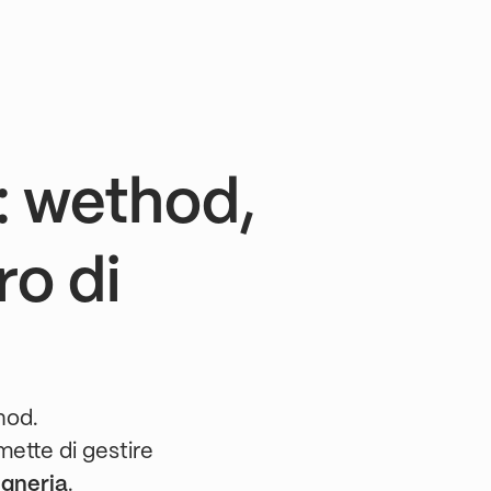
: wethod,
ro di
hod.
mette di gestire
egneria
.