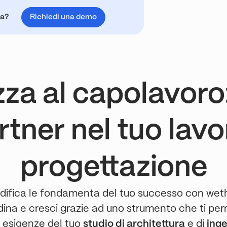
ta?
Richiedi una demo
zza al capolavoro
artner nel tuo lavo
progettazione
idifica le fondamenta del tuo successo con wet
dina e cresci grazie ad uno strumento che ti per
e esigenze del tuo
studio di architettura
e di
ing