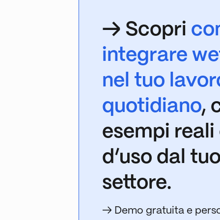
→ Scopri
co
integrare w
nel tuo lavor
quotidiano
, 
esempi reali 
d’uso dal tu
settore.
→ Demo gratuita e perso