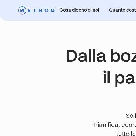
Cosa dicono di noi
Quanto cos
Dalla bo
il p
Sol
Pianifica, coor
tutte l