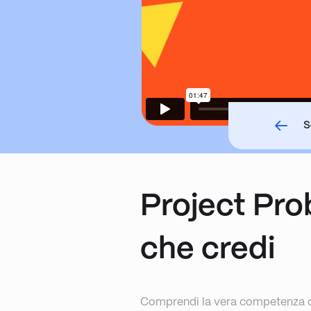
S
Project Prob
che credi
Comprendi la vera competenza 