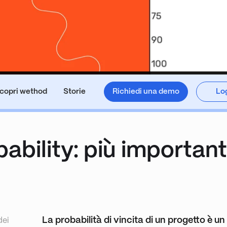
copri wethod
Storie
Richiedi una demo
Log
ability: più important
La probabilità di vincita di un progetto è u
dei