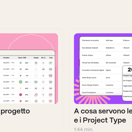
o progetto
A cosa servono l
e i Project Type
1:44 min.