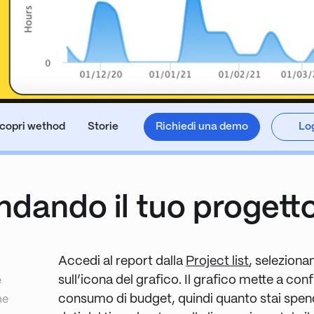
copri wethod
Storie
Richiedi una demo
Log
dando il tuo progett
Accedi al report dalla
Project list
, seleziona
sull’icona del grafico. Il grafico mette a confr
e
consumo di budget, quindi quanto stai spen
me