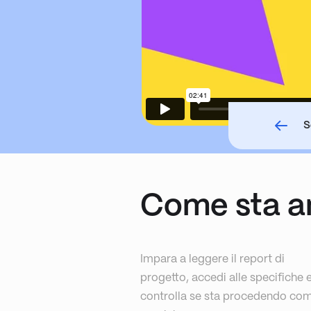
S
Come sta an
Impara a leggere il report di
progetto, accedi alle specifiche 
controlla se sta procedendo co