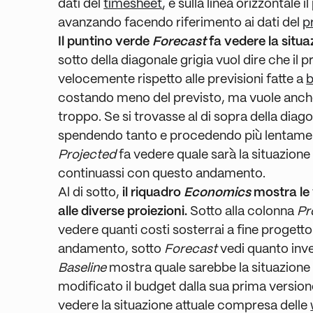
dati del
timesheet
, e sulla linea orizzontale 
avanzando facendo riferimento ai dati del
p
Il puntino verde
Forecast
fa vedere la situa
sotto della diagonale grigia vuol dire che il
velocemente rispetto alle previsioni fatte a
costando meno del previsto, ma vuole anche
troppo. Se si trovasse al di sopra della diag
spendendo tanto e procedendo più lentament
Projected
fa vedere quale sarà la situazione 
continuassi con questo andamento.
Al di sotto,
il riquadro
Economics
mostra le v
alle diverse proiezioni.
Sotto alla colonna
Pr
vedere quanti costi sosterrai a fine progett
andamento, sotto
Forecast
vedi quanto inv
Baseline
mostra quale sarebbe la situazione 
modificato il budget dalla sua prima versione. 
vedere la situazione attuale compresa delle