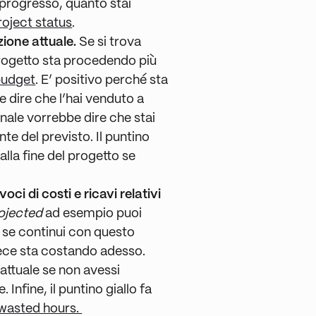
il progresso, quanto stai
roject status
.
zione attuale.
Se si trova
 progetto sta procedendo più
budget
. E’ positivo perché sta
 dire che l’hai venduto a
onale vorrebbe dire che stai
e del previsto. Il puntino
alla fine del progetto se
oci di costi e ricavi relativi
ojected
ad esempio puoi
o se continui con questo
ece sta costando adesso.
attuale se non avessi
Infine, il puntino giallo fa
wasted hours.