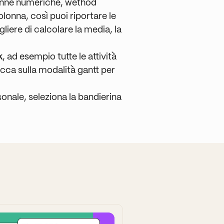
onne numeriche, wethod
olonna, così puoi riportare le
liere di calcolare la media, la
k
, ad esempio tutte le attività
clicca sulla modalità gantt per
sonale, seleziona la bandierina