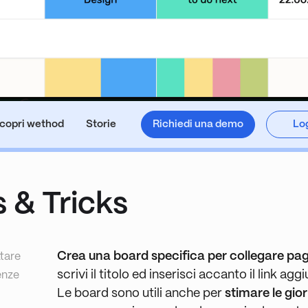
copri wethod
Storie
Richiedi una demo
Log
 & Tricks
Crea una board specifica per collegare pag
ttare
scrivi il titolo ed inserisci accanto il link 
enze
Le board sono utili anche per
stimare le gior